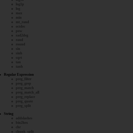
log1p
log
max
min
mt_rand
octdec
pow
rad2deg
rand
round
sin
sinh
sqrt
tan
tanh
Regular Expression
preg_filter
preg_grep
preg_match
preg_match_all
preg_replace
preg_quote
preg_split
String
addslashes
bin2hex
chr
chunk_split