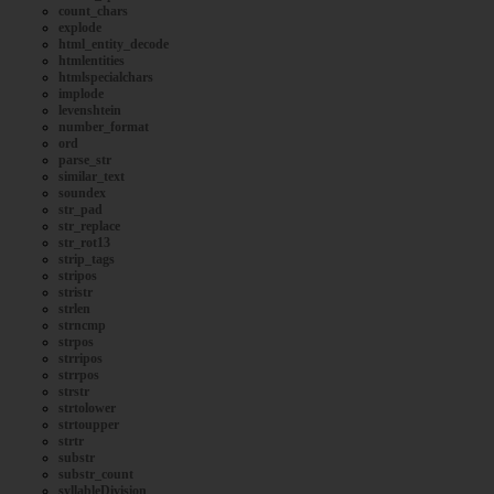
count_chars
explode
html_entity_decode
htmlentities
htmlspecialchars
implode
levenshtein
number_format
ord
parse_str
similar_text
soundex
str_pad
str_replace
str_rot13
strip_tags
stripos
stristr
strlen
strncmp
strpos
strripos
strrpos
strstr
strtolower
strtoupper
strtr
substr
substr_count
syllableDivision