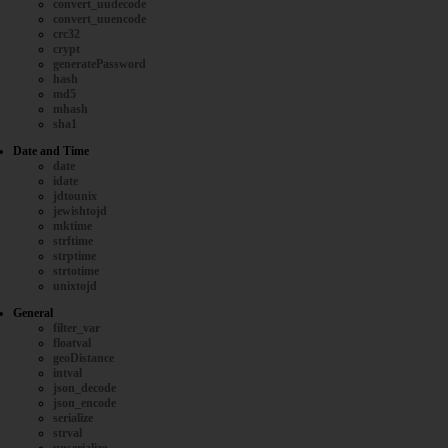
convert_uudecode
convert_uuencode
crc32
crypt
generatePassword
hash
md5
mhash
sha1
Date and Time
date
idate
jdtounix
jewishtojd
mktime
strftime
strptime
strtotime
unixtojd
General
filter_var
floatval
geoDistance
intval
json_decode
json_encode
serialize
strval