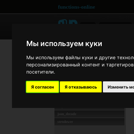
functions-online
ARRAY
CRYPTOGRAPHY
Мы используем куки
НАИБОЛЕЕ ИСПОЛЬЗУЕМОЕ
Si
strlen
Мы используем файлы куки и другие технол
preg_match
персонализированный контент и таргетиров
rawurlencode
посетители.
md5
unserialize
Я согласен
Я отказываюсь
Изменить м
date
crypt
strptime
json_decode
strtolower