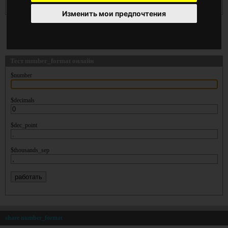
string $thousands_sep ] )
Изменить мои предпочтения
Тест number_format онлайн
$number
$decimals
$dec_point
$thousands_sep
share number_format