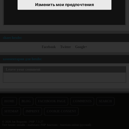
Изменить мои предпочтения
share hexdec
Facebook
Twitter
Google+
комментарии для hexdec
Leave your comment
HOME
BLOG
FACEBOOK PAGE
COMMENTS
SEARCH
SITEMAP
IMPRINT
COOKIE CONSENT
© 2026 Jan Bogutzki | PHP 7.3.27
Тест hexdec онлайн - mathmatic PHP functions - functions-online (русский)