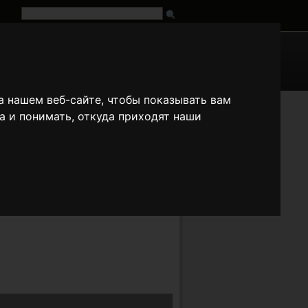
G
URL
 нашем веб-сайте, чтобы показывать вам
fr
it
ja
pt
ru
tr
zh
а и понимать, откуда приходят наши