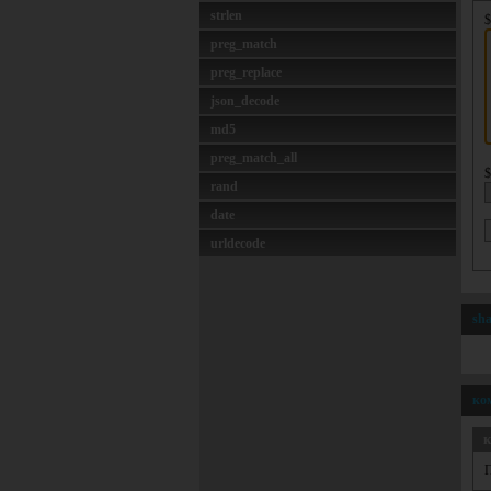
strlen
$
preg_match
preg_replace
json_decode
md5
preg_match_all
$
rand
date
urldecode
sha
ко
к
П