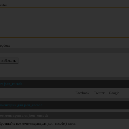
value
options
re json_encode
Facebook
Twitter
Google+
мментарии для json_encode
омментарии для json_encode
рочитайте все комментарии для json_encode()
здесь
.