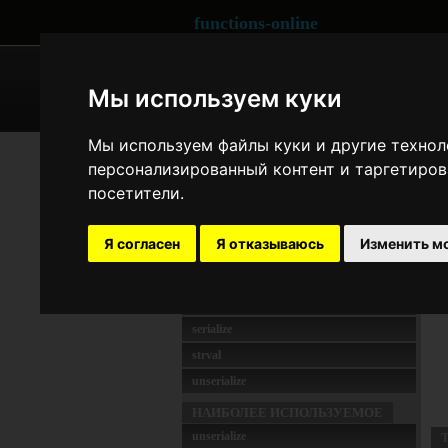
functions-online
ARRAY
CRYPTOGRAPHY
Мы используем куки
Мы используем файлы куки и другие технол
GENERAL
js
персонализированный контент и таргетиров
filter_var
посетители.
о
floatval
В
geoDistance
Я согласен
Я отказываюсь
Изменить м
intval
Д
json_decode
s
json_encode
serialize
strval
unserialize
НАИБОЛЕЕ ИСПОЛЬЗУЕМОЕ
unserialize
Т