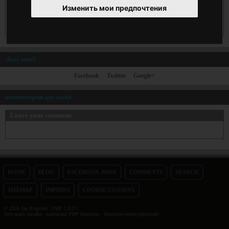
Изменить мои предпочтения
share atanh
Facebook
Twitter
Google+
комментарии для atanh
Leave your comment
HOME
BLOG
FACEBOOK PAGE
COMMENTS
SEARCH
SITEMAP
IMPRINT
COOKIE CONSENT
© 2026 Jan Bogutzki | PHP 7.3.27
Тест atanh онлайн - mathmatic PHP functions - functions-online (русский)