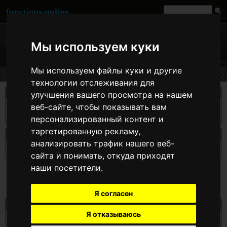
functions-online
Мы используем куки
Мы используем файлы куки и другие
atanh
технологии отслеживания для
описание
улучшения вашего просмотра на нашем
веб-сайте, чтобы показывать вам
Возвращает гиперболический арктангенс $arg, т.е. значение, чей
гиперболический тангенс равен $arg.
персонализированный контент и
таргетированную рекламу,
Декларация atanh
анализировать трафик нашего веб-
float
atanh
( float $arg )
сайта и понимать, откуда приходят
наши посетители.
Я согласен
Тест atanh онлайн
Я отказываюсь
$arg