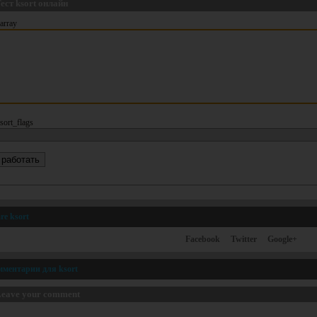
ест ksort онлайн
array
sort_flags
re ksort
Facebook
Twitter
Google+
мментарии для ksort
eave your comment