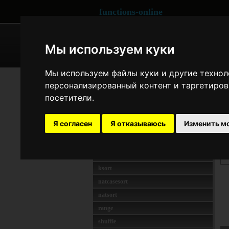
functions-online
ARRAY
CRYPTOGRAPHY
Мы используем куки
Мы используем файлы куки и другие технол
ARRAY
kso
персонализированный контент и таргетиров
array_search
посетители.
о
array_splice
С
array_values
а
Я согласен
Я отказываюсь
Изменить м
count
Д
in_array
krsort
b
ksort
natcasesort
natsort
range
shuffle