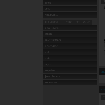
Т
rsort
$
sort
xml2Array
НАИБОЛЕЕ ИСПОЛЬЗУЕМОЕ
preg_match
strlen
rawurlencode
$
unserialize
md5
date
crypt
strptime
sha
json_decode
strtolower
ко
L