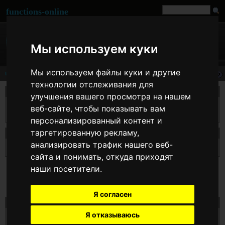
functions-online
Мы используем куки
Мы используем файлы куки и другие
unserialize
технологии отслеживания для
описание
улучшения вашего просмотра на нашем
unserialize() принимает одну сериализованную переменную и конвертирует ее
веб-сайте, чтобы показывать вам
обратно в значение PHP.
персонализированный контент и
таргетированную рекламу,
Декларация unserialize
анализировать трафик нашего веб-
array
unserialize
( string $str )
сайта и понимать, откуда приходят
наши посетители.
Я согласен
Тест unserialize онлайн
Я отказываюсь
$str