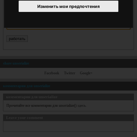
Изменить мои предпочтения
share unserialize
Facebook
Twitter
Google+
комментарии для unserialize
комментарии для unserialize
Прочитайте все комментарии для unserialize()
здесь
.
Leave your comment