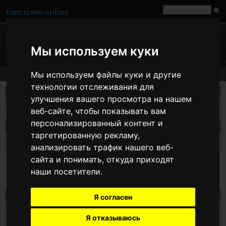
functions-online
Мы используем куки
Мы используем файлы куки и другие
wordwrap
технологии отслеживания для
описание
улучшения вашего просмотра на нашем
Переносит строку по указанному количеству символов.
веб-сайте, чтобы показывать вам
персонализированный контент и
Декларация wordwrap
таргетированную рекламу,
string
wordwrap
( string $str [, int $width ] [, string $break ] [, bool $cut ] )
анализировать трафик нашего веб-
сайта и понимать, откуда приходят
наши посетители.
Тест wordwrap онлайн
Я согласен
$str
Я отказываюсь