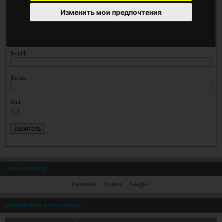
Изменить мои предпочтения
$width
$break
$cut
share wordwrap
Facebook
Twitter
Google+
комментарии для wordwrap