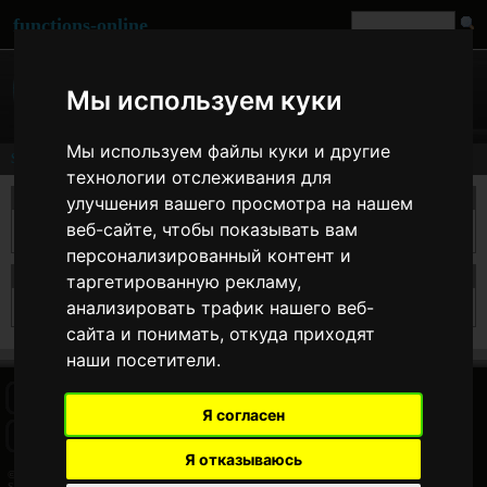
functions-online
Мы используем куки
Мы используем файлы куки и другие
Search
технологии отслеживания для
take a search
улучшения вашего просмотра на нашем
веб-сайте, чтобы показывать вам
персонализированный контент и
search results for the
таргетированную рекламу,
анализировать трафик нашего веб-
Sorry but for this searchterm there are no results.
сайта и понимать, откуда приходят
наши посетители.
HOME
BLOG
FACEBOOK PAGE
COMMENTS
SEARCH
Я согласен
SITEMAP
IMPRINT
COOKIE CONSENT
Я отказываюсь
© 2026 Jan Bogutzki | PHP 7.3.27
Search - functions-online (русский)