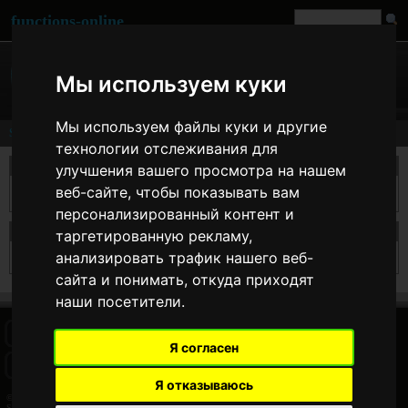
functions-online
Мы используем куки
Мы используем файлы куки и другие
Search
технологии отслеживания для
take a search
улучшения вашего просмотра на нашем
веб-сайте, чтобы показывать вам
персонализированный контент и
search results for 1
таргетированную рекламу,
анализировать трафик нашего веб-
Your searchterm is to short. It have to be at least 2 characters long.
сайта и понимать, откуда приходят
наши посетители.
HOME
BLOG
FACEBOOK PAGE
COMMENTS
SEARCH
Я согласен
SITEMAP
IMPRINT
COOKIE CONSENT
Я отказываюсь
© 2026 Jan Bogutzki | PHP 7.3.27
Search - functions-online (русский)